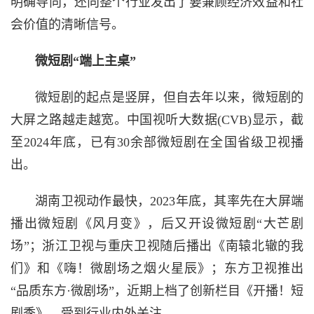
明确导向，还向整个行业发出了要兼顾经济效益和社
会价值的清晰信号。
微短剧“端上主桌”
微短剧的起点是竖屏，但自去年以来，微短剧的
大屏之路越走越宽。中国视听大数据(CVB)显示，截
至2024年底，已有30余部微短剧在全国省级卫视播
出。
湖南卫视动作最快，2023年底，其率先在大屏端
播出微短剧《风月变》，后又开设微短剧“大芒剧
场”；浙江卫视与重庆卫视随后播出《南辕北辙的我
们》和《嗨！微剧场之烟火星辰》；东方卫视推出
“品质东方·微剧场”，近期上档了创新栏目《开播！短
剧季》，受到行业内外关注……