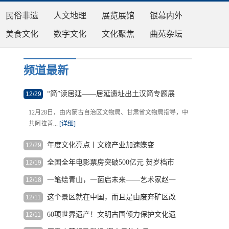
民俗非遗
人文地理
展览展馆
银幕内外
美食文化
数字文化
文化聚焦
曲苑杂坛
频道最新
“简”读居延——居延遗址出土汉简专题展
12/29
在内蒙古博物院开展
12月28日，由内蒙古自治区文物局、甘肃省文物局指导，中
共阿拉善...
[详细]
年度文化亮点丨文旅产业加速蝶变
12/29
全国全年电影票房突破500亿元 贺岁档市
12/19
祖国西南，大山深处，冬日的阳光唤醒了黄岗村，也温暖了
场面临激烈竞争
第一拨进...
[详细]
一笔绘青山，一菌启未来——艺术家赵一
12/18
根据中国国家电影局统计，截至12月中
丁以艺术礼赞圣泽松生命科技
旬，2025年中国电影总票房已...
[详细]
这个景区就在中国，而且是由废弃矿区改
12/11
著名艺术家赵一丁教授画作《圣泽松茸》郑重赠予圣泽松生
造而成！
物集团 ...
[详细]
60项世界遗产！文明古国倾力保护文化遗
12/11
近日，一段关于中国江西上饶望仙谷美景
产
的视频在外网爆火，收获大...
[详细]