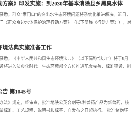
方案》印发实施：到2030年基本消除县乡黑臭水体
获悉，群众“家门口”的突出水生态环境问题将系统化推进解决。近日，
门《群众身边水体保护治理行动方案》（以下简称《行动方案》），对
治理作出系统部署，为人民群众提供更多优质水生态产品。 《...
环境法典实施准备工作
获悉，《中华人民共和国生态环境法典》（以下简称“法典”）将于8月
建设将进入法典化时代。生态环境部全方位推进配套完善、标准建设、制
地见效。 系统开展相关文件的清理和制修订，强化与法典适配衔接，
 第1045号
办法》规定，经审查，批准地肤公英合剂等6种兽药产品为新兽药，核
量标准、工艺规程、说明书和标签，自发布之日起执行。 批准猪伪狂
盒等7种兽药产品注册，发布产品质量标准、工艺规程、说明书和标签，