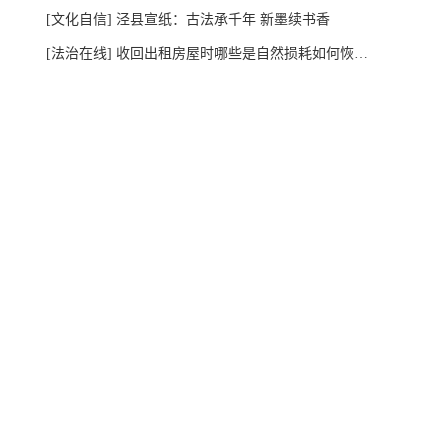
[文化自信]
泾县宣纸：古法承千年 新墨续书香
[法治在线]
收回出租房屋时哪些是自然损耗如何恢复原状？法官提示