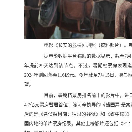
“抢不到”的文创产品
电影《长安的荔枝》剧照（资料照片）。
据电影数据平台猫眼的数据显示，截至7月13
年提前29天达到该节点。不过，暑期档票房表现迄今
北京：“非遗+旅游”解锁
2024年则回落至116亿元。今年截至7月15日，
望。
目前，暑期档票房排名前十的影片中，进口片
4.7亿元票房暂居首位；陈可辛执导的《酱园弄·悬案
对话高颖：用数字艺术诠
后的是《名侦探柯南：独眼的残像》和《碟中谍8》
国内地的单片票房纪录。其他上榜影片还包括《F1：