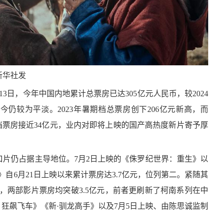
两条线，看国庆假期小西天的口碑“逆转”
歙县府衙：徽韵流长 向新而生
年轻人爱上“沉浸
新华社发
日，今年中国内地累计总票房已达305亿元人民币，较2024
仍较为平淡。2023年暑期档总票房创下206亿元新高，而
文旅融合新模式
拜年，有哪些大讲究？
全国全年电影票房突破500亿元 贺岁档市场面
杭州灵隐寺免费开
暑期档票房接近34亿元，业内对即将上映的国产高热度新片寄予厚
仍占据主导地位。7月2日上映的《侏罗纪世界：重生》以
》自6月21日上映以来累计票房达3.7亿元，位列第二。紧随其
释中国传统文化之美
土味“显眼包”！绵竹年画里的风土人情
金秋文旅亮点纷呈 消费新场景激发经济强劲
探索如梦如幻的“万
，两部影片票房均突破3.5亿元，前者更刷新了柯南系列在中
狂飙飞车》《新·驯龙高手》以及7月5日上映、由陈思诚监制