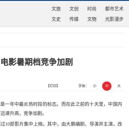
文旅
文创
时尚
都市艺术
文史
传媒
文物
光影漫步
国电影暑期档竞争加剧
【打印】
字体：
小
中
大
通常是一年中最炎热时段的标志。而在此之前的十天里，中国内
度迅速升高，竞争加剧。
过10部影片集中上映。其中，由大鹏编剧、导演并主演，改