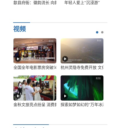
游”
“抢不到”的文创产品
两条线，看国庆假期小西天的口碑“逆
歙县府衙：
视频
临激烈竞争
放 文化共享吸引更多目光
北京：“非遗+旅游”解锁文旅融合新模式
拜年，有哪些大讲究？
全国全年电
动能
年冰洞”
对话高颖：用数字艺术诠释中国传统文化之美
土味“显眼包”！绵竹年画里的风土人情
金秋文旅亮