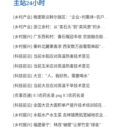
主站24小时
[乡村产业]
梅里斯达斡尔族区：“企业+村集体+农户”串起致富链
[乡村产业]
浙江余村：从“卖石头”到“卖风景”的乡村蝶变
[乡村振兴]
广东西和村：番石榴迎丰收 农旅融合助振兴
[乡村振兴]
秦岭北麓果香浓 西安数万亩葡萄串起“甜蜜产业链”
[科技前沿]
当前水稻应对高温热害技术意见
[科技前沿]
当前玉米应对高温热害技术意见
[科技前沿]
大豆：“人，我好热，需要喝水”
[科技前沿]
当前大豆应对高温干旱技术意见
[农事百通]
8.5农药名录.png 8.5农药名录
[科技前沿]
全国大豆大面积单产提升技术培训班在内蒙古扎兰屯举办
[乡村振兴]
水稻水产水生菜 吉林镇赉拓宽碱地农业增收路
[乡村振兴]
福建泰宁：林改“破壁”让翠竹变“绿金”