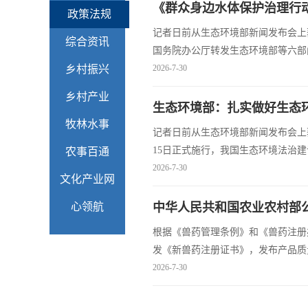
《群众身边水体保护治理行动
政策法规
记者日前从生态环境部新闻发布会上
综合资讯
国务院办公厅转发生态环境部等六部
乡村振兴
“十五五”时期推进群众身边水体保护
2026-7-30
乡村产业
生态环境部：扎实做好生态
牧林水事
记者日前从生态环境部新闻发布会上
15日正式施行，我国生态环境法治
农事百通
度落地等筹备工作，确保法典平稳落
2026-7-30
文化产业网
提高生态...
心领航
中华人民共和国农业农村部公告
根据《兽药管理条例》和《兽药注册
发《新兽药注册证书》，发布产品质
犬病病毒gB化学发光抗体检测试剂
2026-7-30
自发布之日起执行。 批...