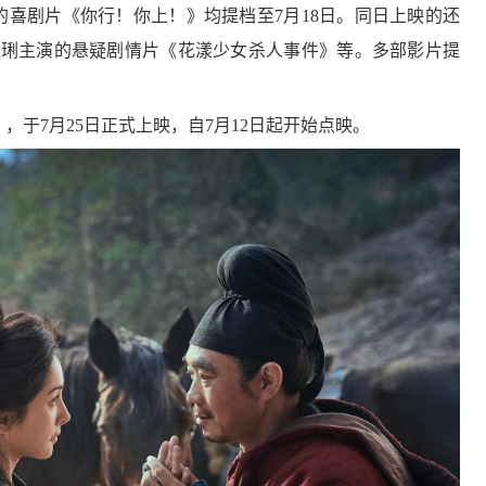
喜剧片《你行！你上！》均提档至7月18日。同日上映的还
伊琍主演的悬疑剧情片《花漾少女杀人事件》等。多部影片提
7月25日正式上映，自7月12日起开始点映。
莫高窟开放洞窟增加至10个
【文保会客厅】苏伯民：秉持“莫高精神”输出“敦煌经验”
“未来产业”“松弛感”“小孩哥/小孩姐”入选
一组海报，感知三晋