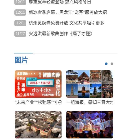
厚重皮草轻盈登场 燃点风格冬日
12/11
“十五五”规划建议提出，推动文化遗产系统性保护和统...
[详
细]
新冰雪季启幕，黑龙江“宠客”服务放大招
12/11
皮草这一在时尚长河中流淌了数千年的元素，随时代发展和
环保意...
[详细]
杭州灵隐寺免费开放 文化共享吸引更多
12/1
11月25日，哈尔滨冰雪大世界和太阳岛雪
目光
博会同时启动建设工作。前...
[详细]
安远洪最新歌曲创作《痛了才懂》
11/27
12月1日早上7时，冬日的晨光染亮北高峰
的轮廓。杭州灵隐飞来峰景...
[详细]
《痛过才懂》MV 词曲：安远洪 用心爱过你 揉碎成灰 深夜
雨...
[详细]
图片
大地的“文化密码”
敦煌多个景区将免费开放 莫高窟开放洞窟增加至10个
【文保会客厅】苏伯民：秉持“莫高精神
“未来产业”